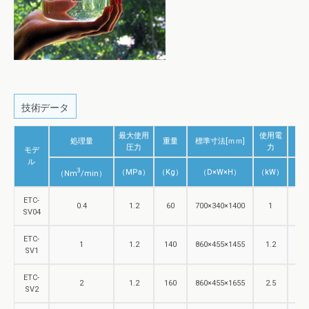
技術データ
最大使用
使用電
処理量
重量
標準寸法[ｍｍ]
電
圧力
力
モデ
ル
3
（MPa）
（Kg）
（D×W×H）
（kW）
（V
（Nm
/min）
ETC-
0.4
1.2
60
700×340×1400
1
230
SV04
ETC-
1
1.2
140
860×455×1455
1.2
230
SV1
ETC-
2
1.2
160
860×455×1655
2.5
230
SV2