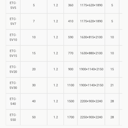
ETC-
5
1.2
360
1175×620×1890
5
400
SV5
ETC-
7
1.2
410
1175×620×1890
5
400
SV7
ETC-
10
1.2
590
1630×815×2100
10
400
SV10
ETC-
15
1.2
770
1630×880×2100
10
400
SV15
ETC-
20
1.2
900
1900×1140×2150
15
400
SV20
ETC-
30
1.2
1100
1900×1140×2150
21
400
SV30
ETC-
40
1.2
1500
2200×900×2240
28
400
S40
ETC-
50
1.2
1700
2250×900×2240
28
400
S50