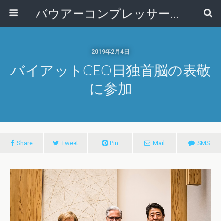
バウアーコンプレッサー株式会社
2019年2月4日
バイアットCEO日独首脳の表敬
に参加
Share
Tweet
Pin
Mail
SMS